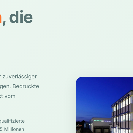
n
, die
 zuverlässiger
ngen. Bedruckte
kt vom
alifizierte
5 Millionen